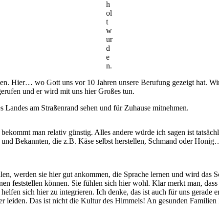
h
ol
t
w
ur
d
e
n.
vien. Hier… wo Gott uns vor 10 Jahren unsere Berufung gezeigt hat. Wi
gerufen und er wird mit uns hier Großes tun.
ses Landes am Straßenrand sehen und für Zuhause mitnehmen.
h bekommt man relativ günstig. Alles andere würde ich sagen ist tatsäc
rn und Bekannten, die z.B. Käse selbst herstellen, Schmand oder Honig
en, werden sie hier gut ankommen, die Sprache lernen und wird das Sch
 feststellen können. Sie fühlen sich hier wohl. Klar merkt man, dass alle
lfen sich hier zu integrieren. Ich denke, das ist auch für uns gerade e
ier leiden. Das ist nicht die Kultur des Himmels! An gesunden Famili