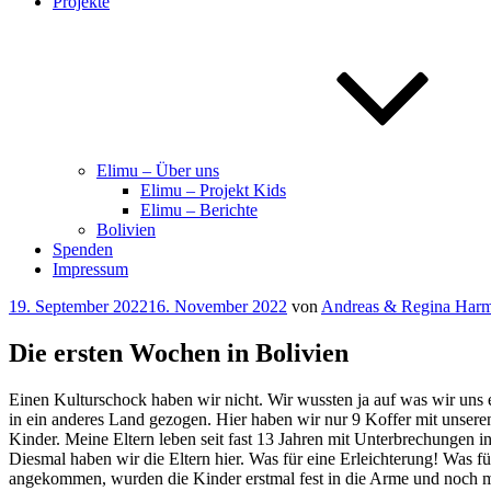
Projekte
Elimu – Über uns
Elimu – Projekt Kids
Elimu – Berichte
Bolivien
Spenden
Impressum
Veröffentlicht
19. September 2022
16. November 2022
von
Andreas & Regina Har
am
Die ersten Wochen in Bolivien
Einen Kulturschock haben wir nicht. Wir wussten ja auf was wir uns e
in ein anderes Land gezogen. Hier haben wir nur 9 Koffer mit unser
Kinder. Meine Eltern leben seit fast 13 Jahren mit Unterbrechungen i
Diesmal haben wir die Eltern hier. Was für eine Erleichterung! Was fü
angekommen, wurden die Kinder erstmal fest in die Arme und noch m