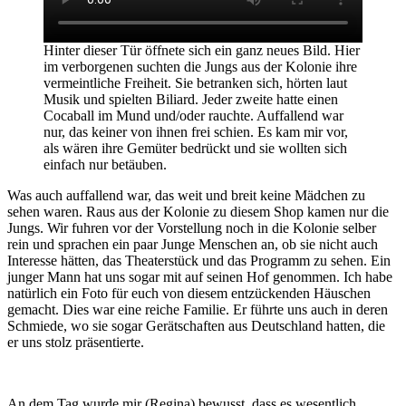
Hinter dieser Tür öffnete sich ein ganz neues Bild. Hier
im verborgenen suchten die Jungs aus der Kolonie ihre
vermeintliche Freiheit. Sie betranken sich, hörten laut
Musik und spielten Biliard. Jeder zweite hatte einen
Cocaball im Mund und/oder rauchte. Auffallend war
nur, das keiner von ihnen frei schien. Es kam mir vor,
als wären ihre Gemüter bedrückt und sie wollten sich
einfach nur betäuben.
Was auch auffallend war, das weit und breit keine Mädchen zu
sehen waren. Raus aus der Kolonie zu diesem Shop kamen nur die
Jungs. Wir fuhren vor der Vorstellung noch in die Kolonie selber
rein und sprachen ein paar Junge Menschen an, ob sie nicht auch
Interesse hätten, das Theaterstück und das Programm zu sehen. Ein
junger Mann hat uns sogar mit auf seinen Hof genommen. Ich habe
natürlich ein Foto für euch von diesem entzückenden Häuschen
gemacht. Dies war eine reiche Familie. Er führte uns auch in deren
Schmiede, wo sie sogar Gerätschaften aus Deutschland hatten, die
er uns stolz präsentierte.
An dem Tag wurde mir (Regina) bewusst, dass es wesentlich