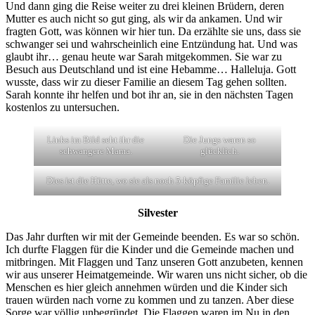
Und dann ging die Reise weiter zu drei kleinen Brüdern, deren
Mutter es auch nicht so gut ging, als wir da ankamen. Und wir
fragten Gott, was können wir hier tun. Da erzählte sie uns, dass sie
schwanger sei und wahrscheinlich eine Entzündung hat. Und was
glaubt ihr… genau heute war Sarah mitgekommen. Sie war zu
Besuch aus Deutschland und ist eine Hebamme… Halleluja. Gott
wusste, dass wir zu dieser Familie an diesem Tag gehen sollten.
Sarah konnte ihr helfen und bot ihr an, sie in den nächsten Tagen
kostenlos zu untersuchen.
Links im Bild seht ihr die
Die Jungs waren so
schwangere Mama.
glücklich.
Dies ist die Hütte, wo sie als noch 5-köpfige Familie leben.
Silvester
Das Jahr durften wir mit der Gemeinde beenden. Es war so schön.
Ich durfte Flaggen für die Kinder und die Gemeinde machen und
mitbringen. Mit Flaggen und Tanz unseren Gott anzubeten, kennen
wir aus unserer Heimatgemeinde. Wir waren uns nicht sicher, ob die
Menschen es hier gleich annehmen würden und die Kinder sich
trauen würden nach vorne zu kommen und zu tanzen. Aber diese
Sorge war völlig unbegründet. Die Flaggen waren im Nu in den