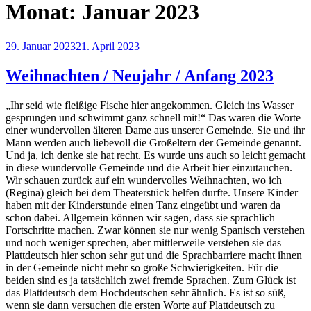
Monat:
Januar 2023
Veröffentlicht
29. Januar 2023
21. April 2023
am
Weihnachten / Neujahr / Anfang 2023
„Ihr seid wie fleißige Fische hier angekommen. Gleich ins Wasser
gesprungen und schwimmt ganz schnell mit!“ Das waren die Worte
einer wundervollen älteren Dame aus unserer Gemeinde. Sie und ihr
Mann werden auch liebevoll die Großeltern der Gemeinde genannt.
Und ja, ich denke sie hat recht. Es wurde uns auch so leicht gemacht
in diese wundervolle Gemeinde und die Arbeit hier einzutauchen.
Wir schauen zurück auf ein wundervolles Weihnachten, wo ich
(Regina) gleich bei dem Theaterstück helfen durfte. Unsere Kinder
haben mit der Kinderstunde einen Tanz eingeübt und waren da
schon dabei. Allgemein können wir sagen, dass sie sprachlich
Fortschritte machen. Zwar können sie nur wenig Spanisch verstehen
und noch weniger sprechen, aber mittlerweile verstehen sie das
Plattdeutsch hier schon sehr gut und die Sprachbarriere macht ihnen
in der Gemeinde nicht mehr so große Schwierigkeiten. Für die
beiden sind es ja tatsächlich zwei fremde Sprachen. Zum Glück ist
das Plattdeutsch dem Hochdeutschen sehr ähnlich. Es ist so süß,
wenn sie dann versuchen die ersten Worte auf Plattdeutsch zu