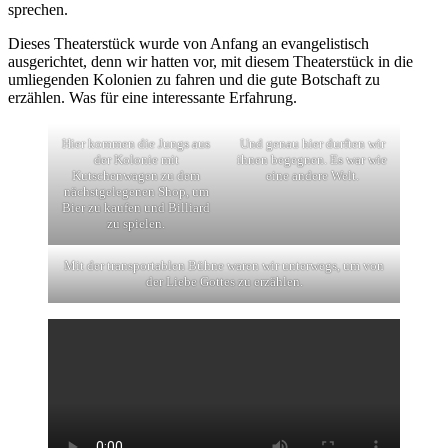
sprechen.
Dieses Theaterstück wurde von Anfang an evangelistisch
ausgerichtet, denn wir hatten vor, mit diesem Theaterstück in die
umliegenden Kolonien zu fahren und die gute Botschaft zu
erzählen. Was für eine interessante Erfahrung.
Hier kommen die Jungs aus
Und genau hier durften wir
der Kolonie mit
ihnen begegnen. Es war wie
Kutschenwagen zu dem
eine andere Welt.
nächstgelegenen Shop, um
Bier zu kaufen und Billiard
zu spielen.
Mit der transportablen Bühne waren wir unterwegs, um von
der Liebe Gottes zu erzählen.