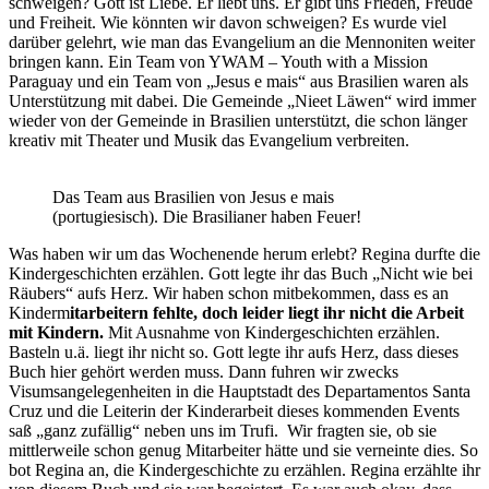
schweigen? Gott ist Liebe. Er liebt uns. Er gibt uns Frieden, Freude
und Freiheit. Wie könnten wir davon schweigen? Es wurde viel
darüber gelehrt, wie man das Evangelium an die Mennoniten weiter
bringen kann. Ein Team von YWAM – Youth with a Mission
Paraguay und ein Team von „Jesus e mais“ aus Brasilien waren als
Unterstützung mit dabei. Die Gemeinde „Nieet Läwen“ wird immer
wieder von der Gemeinde in Brasilien unterstützt, die schon länger
kreativ mit Theater und Musik das Evangelium verbreiten.
Das Team aus Brasilien von Jesus e mais
(portugiesisch). Die Brasilianer haben Feuer!
Was haben wir um das Wochenende herum erlebt? Regina durfte die
Kindergeschichten erzählen. Gott legte ihr das Buch „Nicht wie bei
Räubers“ aufs Herz. Wir haben schon mitbekommen, dass es an
Kinderm
itarbeitern fehlte, doch leider liegt ihr nicht die Arbeit
mit Kindern.
Mit Ausnahme von Kindergeschichten erzählen.
Basteln u.ä. liegt ihr nicht so. Gott legte ihr aufs Herz, dass dieses
Buch hier gehört werden muss. Dann fuhren wir zwecks
Visumsangelegenheiten in die Hauptstadt des Departamentos Santa
Cruz und die Leiterin der Kinderarbeit dieses kommenden Events
saß „ganz zufällig“ neben uns im Trufi. Wir fragten sie, ob sie
mittlerweile schon genug Mitarbeiter hätte und sie verneinte dies. So
bot Regina an, die Kindergeschichte zu erzählen. Regina erzählte ihr