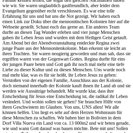
Familie kennen lernen, die sogar den gleichen Nachnamen haben
wie wir. Sie waren unglaublich gastfreundlich, aber leider dem
Evangelium gegenüber recht verschlossen. Es war eine tolle
Erfahrung für uns und hat uns die Not gezeigt. Wir haben euch
einen Link zur Doku über die mennonitischen Kolonien hier auf die
Webseite gestellt. Schaut euch das gerne an. Ein anderes Team
durfte an diesen Tag Wunder erleben und vier junge Menschen
gaben ihr Leben Jesus und wurden mit dem Heiligen Geist getauft.
Am Abend bei der Abendveranstaltung entdeckte Regina zwei
junge Paare aus der Mennonitenkolonie. Man erkennt sie leicht an
ihren Trachten. Sie waren neugierig geworden und man sah, dass sie
ergriffen waren von der Gegenwart Gottes. Regina durfte für eins
der jungen Paare beten und Gott gab ihr noch mal mehr eine tiefe
Liebe zu dieser Kultur und zu diesen Menschen. Uns wurde noch
mal mehr klar, was es für sie heißt, ihr Leben Jesus zu geben:
Verstoßen von der eigenen Familie, Ausschluss aus der Kolonie,
doch niemand innerhalb der Kolonie kauft ihnen ihr Land ab und sie
werden wie Aussätzige behandelt. Mir wurde klar, dass ihre
Entscheidung für Jesus eine Entscheidung ist, die radikal ihr Leben
verändert. Und wohin sollen sie gehen? Sie brauchen Hilfe von
ihren Geschwistern im Glauben. Von uns, UNS allen! Wir alle
können helfen. Uns liegt es sehr auf dem Herzen Wohnraum für
diese Menschen zu schaffen. Wir haben hier in Bolivien in dem
Dorf Villa Nueva ein Land von ca. 13 000m2 und wir beten gerade,
wie und wann Gott darauf was bauen möchte. Bete mit uns! Sollen