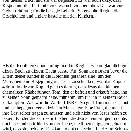
von diesem Buch und sie war begeistert. Es war auch okay, dass
Regina nur den Part mit den Geschichten übernahm. Das war eine
Gebetserhörung für die besagte Leiterin. So erzählte Regina die
Geschichten und andere bastelte mit den Kindern.
Als die Konferenz dann anfing, merkte Regina, wie unglaublich gut
dieses Buch zu diesem Event passte. Am Sonntag morgen bevor die
Eltern dieser Kinder in die Kolonien gefahren sind, um den
Menschen eine Begegnung mit Jesus zu schenken, war das Kapitel
4 dran. In diesem Kapitel geht es darum, dass Jesus den kleinen
ehemaligen Räuberjungen Tom, den er befreit und erkauft hatte, ihn
zu seinen Sohn gemacht hatte, mitnahm, um für ihn in seinem Reich
zu kämpfen. Was war die Waffe: LIEBE! So geht Tom mit Jesus mit
und sie begegnen verschiedenen Menschen: Eine Frau, die meint,
ihre Last selber tragen zu müssen und sich nicht von Jesus helfen zu
lassen. Kinder die sich verirrt haben, die Jesus heimbringen möchte,
doch sie sind so irritiert von der Liebe, die ihnen entgegen gebracht
wird, dass sie meinen: „Das kann nicht echt sein!“ Und zum Schluss