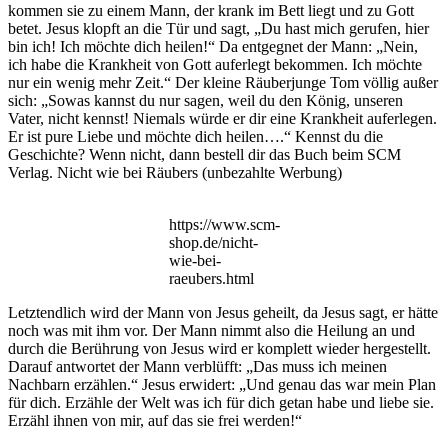
kommen sie zu einem Mann, der krank im Bett liegt und zu Gott
betet. Jesus klopft an die Tür und sagt, „Du hast mich gerufen, hier
bin ich! Ich möchte dich heilen!“ Da entgegnet der Mann: „Nein,
ich habe die Krankheit von Gott auferlegt bekommen. Ich möchte
nur ein wenig mehr Zeit.“ Der kleine Räuberjunge Tom völlig außer
sich: „Sowas kannst du nur sagen, weil du den König, unseren
Vater, nicht kennst! Niemals würde er dir eine Krankheit auferlegen.
Er ist pure Liebe und möchte dich heilen….“ Kennst du die
Geschichte? Wenn nicht, dann bestell dir das Buch beim SCM
Verlag. Nicht wie bei Räubers (unbezahlte Werbung)
https://www.scm-
shop.de/nicht-
wie-bei-
raeubers.html
Letztendlich wird der Mann von Jesus geheilt, da Jesus sagt, er hätte
noch was mit ihm vor. Der Mann nimmt also die Heilung an und
durch die Berührung von Jesus wird er komplett wieder hergestellt.
Darauf antwortet der Mann verblüfft: „Das muss ich meinen
Nachbarn erzählen.“ Jesus erwidert: „Und genau das war mein Plan
für dich. Erzähle der Welt was ich für dich getan habe und liebe sie.
Erzähl ihnen von mir, auf das sie frei werden!“